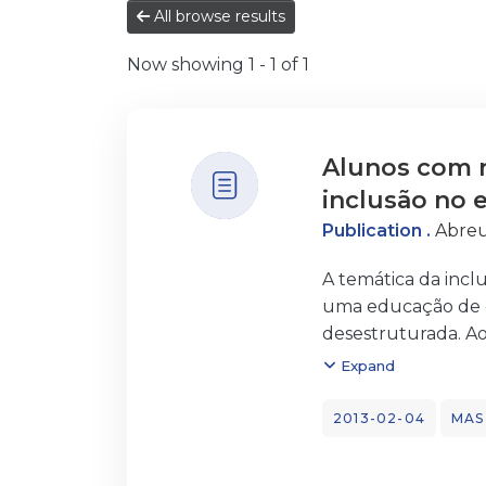
All browse results
Now showing
1 - 1 of 1
Alunos com n
inclusão no 
Publication .
Abreu
A temática da incl
uma educação de q
desestruturada. Ao
ensino superior, 
Expand
abordamos os dife
Focamos as polític
2013-02-04
MAS
último nível ao co
inclusiva noutros 