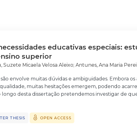
ecessidades educativas especiais: est
ensino superior
, Suzete Micaela Velosa Aleixo
;
Antunes, Ana Maria Perei
usão envolve muitas dúvidas e ambiguidades. Embora os
ualidade, muitas hesitações emergem, podendo acarre
 longo desta dissertação pretendemos investigar de que 
envolvendo uma componente mais teórica e outra mais m
rentes movimentos de inclusão que nos conduziram à si
as educativas nos diferentes níveis de ensino: básico, se
TER THESIS
OPEN ACCESS
ntinente europeu e americano, com o propósito de nos i
países. Destacamos a inclusão superior em Portugal, anal