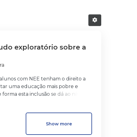
udo exploratório sobre a
ra
 alunos com NEE tenham o direito a
tar uma educação mais pobre e
forma esta inclusão se dá ao nível do
etodológica. Na componente teórica
tuação que se vive atualmente.
cundário e superior, aprofundando este
Show more
nteirarmos da situação da educação
isando o papel da escola e do