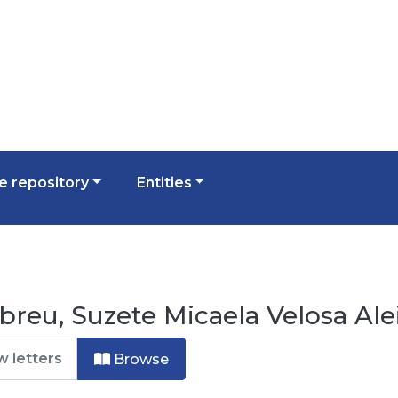
 repository
Entities
reu, Suzete Micaela Velosa Ale
Browse