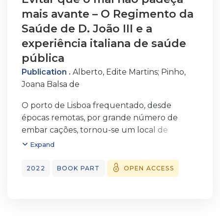
mais avante – O Regimento da
Saúde de D. João III e a
experiência italiana de saúde
pública
Publication .
Alberto, Edite Martins
;
Pinho,
Joana Balsa de
O porto de Lisboa frequentado, desde
épocas remotas, por grande número de
embar cações, tornou-se um local de
encontro de marinheiros e mercadores
Expand
provenientes de
diversas latitudes, o que facilitou a entrada
2022
BOOK PART
OPEN ACCESS
na cidade de surtos pestíferos e a sua pro
pagação a todo o reino. Este facto constituiu
uma preocupação constante dos suces sivos
monarcas portugueses e do governo da