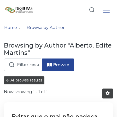
Log
(current)
In
Home
Browse by Author
Communities
Browsing by Author "Alberto, Edite
& Collections
Martins"
Browse repository
Browse
Entities
All browse results
Now showing
1 - 1 of 1
Evitar que o mal não padeça