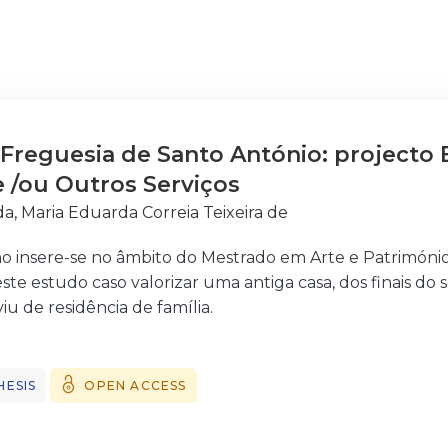
Freguesia de Santo António: projecto E
e /ou Outros Serviços
a, Maria Eduarda Correia Teixeira de
ho insere-se no âmbito do Mestrado em Arte e Patrimóni
te estudo caso valorizar uma antiga casa, dos finais do 
u de residência de família.
ecessário repensar a actualidade, colocando a hipótese d
flectir a sua reutilização, apostando noutras iniciativas m
possam coexistir, e permitir, assim, a sua sustentabilid
HESIS
OPEN ACCESS
paço inovador, alternativo; criar um espaço Galeria – Liv
ndo assim para o desenvolvimento local – Freguesia de 