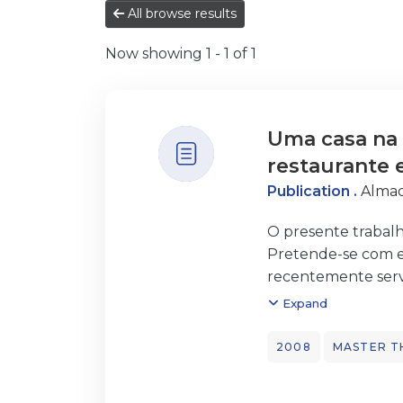
All browse results
Now showing
1 - 1 of 1
Uma casa na 
restaurante 
Publication .
Almad
O presente trabal
Pretende-se com es
recentemente servi
Hoje, cremos ser n
Expand
sua preservação. Re
cultura e do lazer 
2008
MASTER T
um projecto, um es
serviços contribui