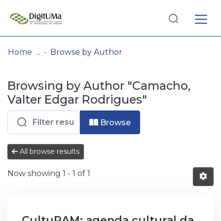
Log
(current)
In
Home
Browse by Author
Communities
Browsing by Author "Camacho,
& Collections
Valter Edgar Rodrigues"
Browse repository
Browse
Entities
All browse results
Now showing
1 - 1 of 1
CultuRAM: agenda cultural da