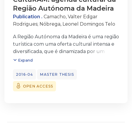
Região Autónoma da Madeira
Publication .
Camacho, Valter Edgar
Rodrigues
;
Nóbrega, Leonel Domingos Telo
A Região Autónoma da Madeira é uma região
turística com uma oferta cultural intensa e
diversificada, que é dinamizada por um
considerável número de entidades. A
Expand
necessidade de gerir toda essa oferta torna-
se cada vez mais premente. Com esta
2016-04
MASTER THESIS
necessidade surge o conceito de agenda
OPEN ACCESS
cultural única, um mecanismo que
congregue toda a atividade cultural
desenvolvida na região.
O projeto Agenda Cultural da Região
Autónoma da Madeira, designado por
CultuRAM, consiste numa aplicação web