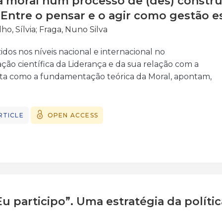
ia moral num processo de (des) constr
. Entre o pensar e o agir como gestão e
ho, Sílvia
;
Fraga, Nuno Silva
dos nos níveis nacional e internacional no
ação científica da Liderança e da sua relação com a
sta como a fundamentação teórica da Moral, apontam,
e, para a emergência da necessidade do reforço do seu
re)contribuição da sustentabilidade do desempenho
ações educativas.
RTICLE
OPEN ACCESS
lemas que afectam as organizações educativas,
ueles que elegem as pessoas como objecto central e
m) em discussão e em causa as formas de actuação
m os resultados produzidos, assiste-se também ao
s contributos científicos da História, da Sociologia e
confinadas aos seus campos de investigação, reconhecem
u participo”. Uma estratégia da políti
ma reflexão mais holística e, consequentemente, de
terdisciplinar efectivo na (des)construção e no