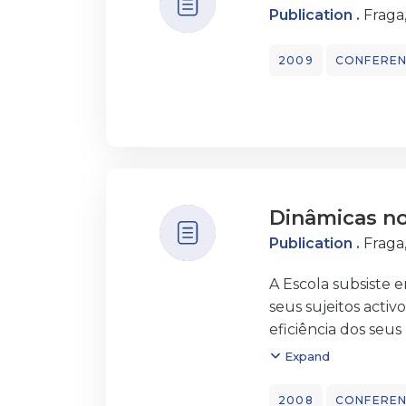
Publication .
Fraga
2009
CONFEREN
Dinâmicas no
Publication .
Fraga
A Escola subsiste 
seus sujeitos acti
eficiência dos seu
orientação educati
Expand
identitárias. É in
dos seus agentes, 
2008
CONFEREN