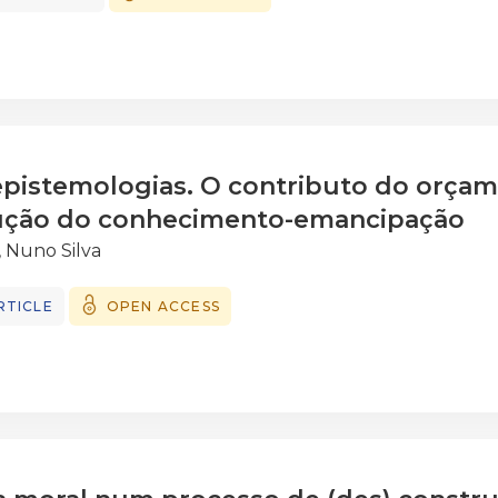
 é uma nova temporalidade na vida de todos os dias e or
fler, 2001, p. 49). Será a Escola capaz de gerar correlaçõ
va? Será o PEE um coeficiente de orfandade ideológica?
pistemologias. O contributo do orçame
rução do conhecimento-emancipação
, Nuno Silva
RTICLE
OPEN ACCESS