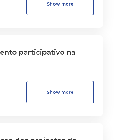
Show more
igina um sentimento de
es entre o antigo, o actual e
nto participativo na
Show more