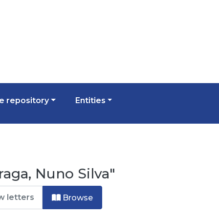
 repository
Entities
aga, Nuno Silva"
Browse