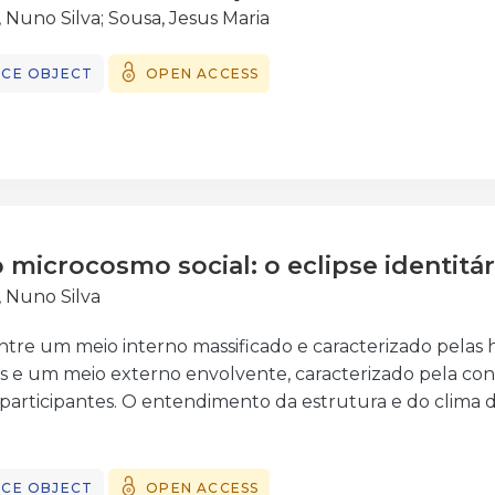
, Nuno Silva
;
Sousa, Jesus Maria
CE OBJECT
OPEN ACCESS
 microcosmo social: o eclipse identitár
, Nuno Silva
entre um meio interno massificado e caracterizado pela
vos e um meio externo envolvente, caracterizado pela c
s participantes. O entendimento da estrutura e do clima
va, consagrada no Projecto Educativo de Escola (PEE), e
tento desta comunicação avaliar sob a temática Educação e
o conceito de Identidade Escolar.
CE OBJECT
OPEN ACCESS