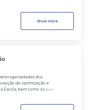
Show more
io
s heterogeneidades dos
oncepção de optimização e
 da Escola, bem como da sua
lucida as suas dinâmicas
 Identidade, o ponto de vista