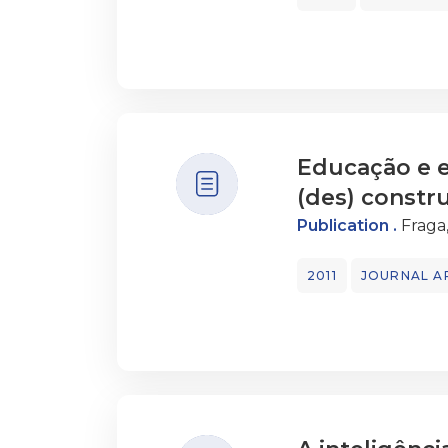
“A transitoriedade
impermanência” (Tof
o que se prospecti
Educação e e
(des) const
Publication .
Fraga
2011
JOURNAL A