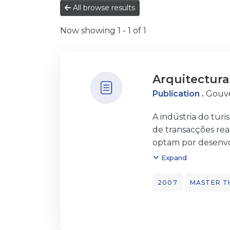
All browse results
Now showing
1 - 1 of 1
Arquitectura
Publication .
Gouve
A indústria do tur
de transacções rea
optam por desenvol
submetidos ao pag
Expand
de informação turí
fontes de informaçã
2007
MASTER T
complexo o planeam
de integração de 
tempo que ajudam 