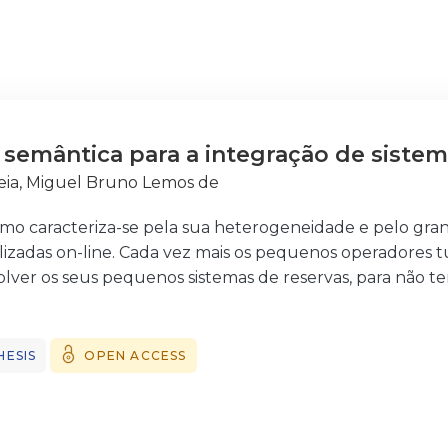
 semântica para a integração de siste
ia, Miguel Bruno Lemos de
ismo caracteriza-se pela sua heterogeneidade e pelo gr
lizadas on-line. Cada vez mais os pequenos operadores tu
ver os seus pequenos sistemas de reservas, para não t
amento de comissões às entidades que gerem os grande
stica. Devido a este facto, têm surgido um grande núme
o turística na Internet. A proliferação de informação tur
HESIS
OPEN ACCESS
ento das férias por parte do turista. A implementação 
informação turística torna-se uma necessidade urgente
o turista no planeamento das férias, também permitem