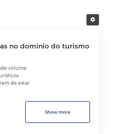
mas no domínio do turismo
ande volume
rísticos
erem de estar
s sistemas
ro de novas
ística torna
Show more
de sistemas
. Ao mesmo
 aos