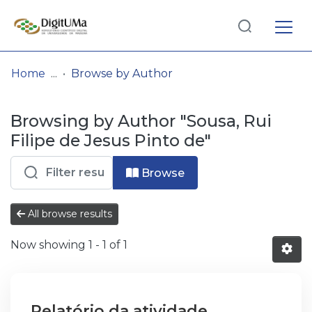
Log
(current)
In
Home
Browse by Author
Communities
Browsing by Author "Sousa, Rui
& Collections
Filipe de Jesus Pinto de"
Browse repository
Browse
Entities
All browse results
Now showing
1 - 1 of 1
Relatório da atividade