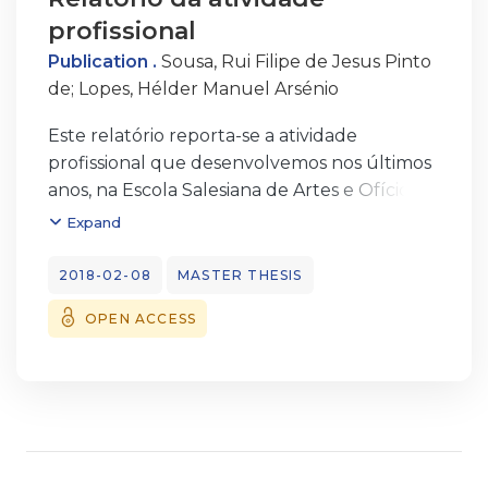
profissional
Publication .
Sousa, Rui Filipe de Jesus Pinto
de
;
Lopes, Hélder Manuel Arsénio
Este relatório reporta-se a atividade
profissional que desenvolvemos nos últimos
anos, na Escola Salesiana de Artes e Ofícios,
Escola EB1/JI Espinho nº2, Escola S/3
Expand
Arquitecto Oliveira Ferreira e na Escola
Básica e Secundária Dr. Luís Maurílio da Silva
2018-02-08
MASTER THESIS
Dantas. É um relatório essencialmente
OPEN ACCESS
reflexivo da nossa prática profissional com
vista à obtenção do grau de Mestre em
Ensino de Educação Física nos Ensinos Básico
e Secundário.
Na elaboração do relatório optamos por
dividir o trabalho em duas partes. A primeira