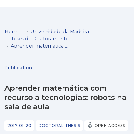
Log
(current)
In
Home
Universidade da Madeira
Teses de Doutoramento
Communities
Aprender matemática com recurso a tecnologias: robots na sala de aula
& Collections
Browse repository
Publication
Entities
Aprender matemática com
Statistics
recurso a tecnologias: robots na
sala de aula
2017-01-20
DOCTORAL THESIS
OPEN ACCESS