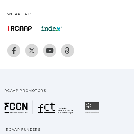
WE ARE AT:
RCAAP PROMOTORS
Fundação para a Ciência
Universidade
RCAAP FUNDERS