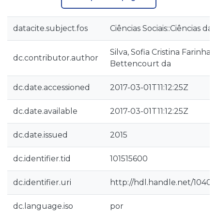
datacite.subject.fos
Ciências Sociais::Ciências 
Silva, Sofia Cristina Farinha 
dc.contributor.author
Bettencourt da
dc.date.accessioned
2017-03-01T11:12:25Z
dc.date.available
2017-03-01T11:12:25Z
dc.date.issued
2015
dc.identifier.tid
101515600
dc.identifier.uri
http://hdl.handle.net/10400
dc.language.iso
por