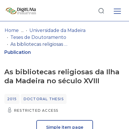
Log
(current)
In
Home
Universidade da Madeira
Teses de Doutoramento
Communities
As bibliotecas religiosas da Ilha da Madeira no século XVIII
& Collections
Publication
Browse repository
As bibliotecas religiosas da Ilha
Entities
da Madeira no século XVIII
Statistics
2015
DOCTORAL THESIS
RESTRICTED ACCESS
Simple item page