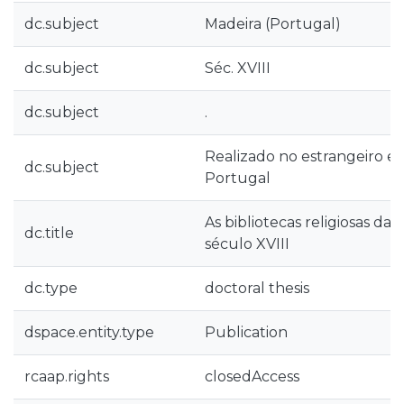
dc.subject
Madeira (Portugal)
dc.subject
Séc. XVIII
dc.subject
.
Realizado no estrangeiro e
dc.subject
Portugal
As bibliotecas religiosas da 
dc.title
século XVIII
dc.type
doctoral thesis
dspace.entity.type
Publication
rcaap.rights
closedAccess