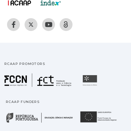
RCAAP PROMOTORS
Fundação para a Ciência
Universidade
RCAAP FUNDERS
República Portuguesa · M
União