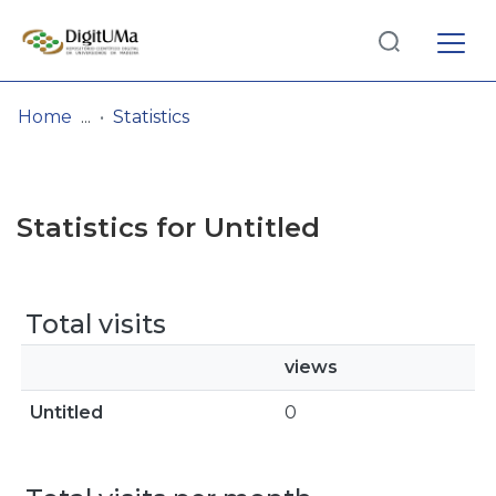
Log
(current)
In
Home
Statistics
Communities
& Collections
Statistics for Untitled
Browse repository
Entities
Total visits
views
Untitled
0