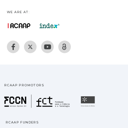
WE ARE AT:
RCAAP PROMOTORS
Fundação para a Ciência
Universidade
RCAAP FUNDERS