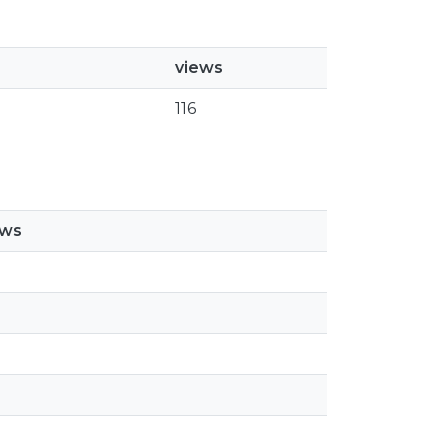
views
116
ews