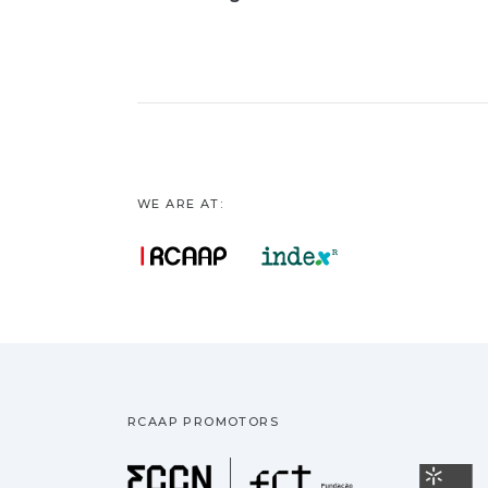
WE ARE AT:
RCAAP PROMOTORS
Fundação pa
U