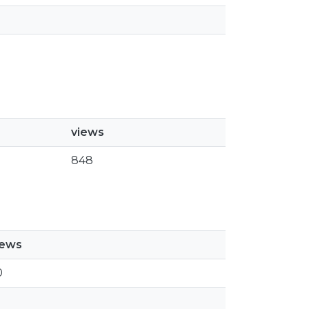
views
848
iews
0