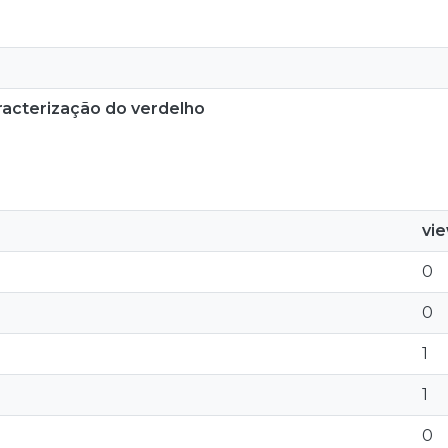
racterização do verdelho
vi
0
0
1
1
0