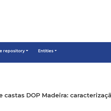
 repository
Entities
de castas DOP Madeira: caracterizaç