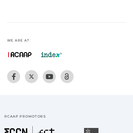
WE ARE AT:
RCAAP PROMOTORS
Fundação para a Ciência
Universidade