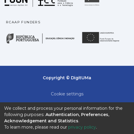
RCAAP FUNDERS
República Portuguesa · M
União
Copyright © DigitUMa
Cookie settings
Privacy policy
We collect and process your personal information for the
following purposes:
Authentication, Preferences,
End User Agreement
Acknowledgement and Statistics
.
To learn more, please read our
privacy policy
.
Send Feedback