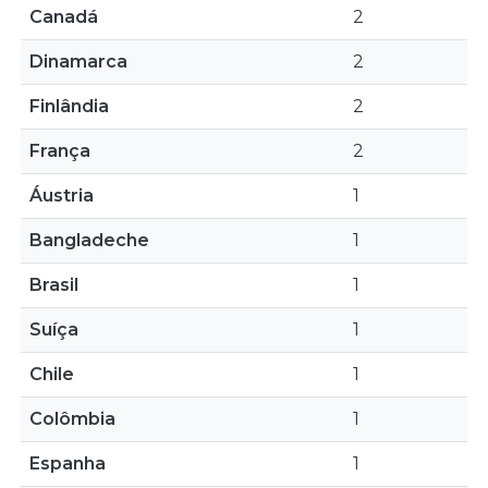
Canadá
2
Dinamarca
2
Finlândia
2
França
2
Áustria
1
Bangladeche
1
Brasil
1
Suíça
1
Chile
1
Colômbia
1
Espanha
1