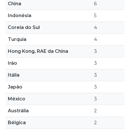
China
6
Indonésia
5
Coreia do Sul
4
Turquia
4
Hong Kong, RAE da China
3
Irão
3
Itália
3
Japão
3
México
3
Austrália
2
Bélgica
2