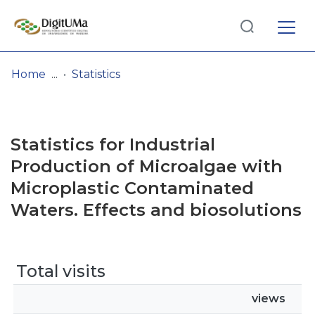
Log
(current)
In
Home
Statistics
Communities
& Collections
Statistics for Industrial
Browse repository
Production of Microalgae with
Microplastic Contaminated
Entities
Waters. Effects and biosolutions
Total visits
views