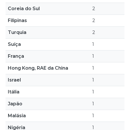
Coreia do Sul
2
Filipinas
2
Turquia
2
Suíça
1
França
1
Hong Kong, RAE da China
1
Israel
1
Itália
1
Japão
1
Malásia
1
Nigéria
1