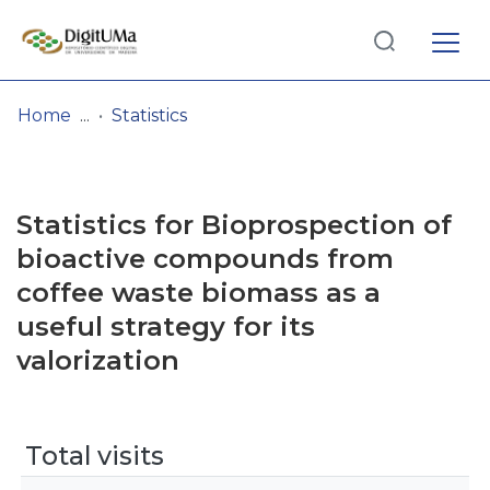
Log
(current)
In
Home
Statistics
Communities
& Collections
Statistics for Bioprospection of
Browse repository
bioactive compounds from
coffee waste biomass as a
Entities
useful strategy for its
valorization
Total visits