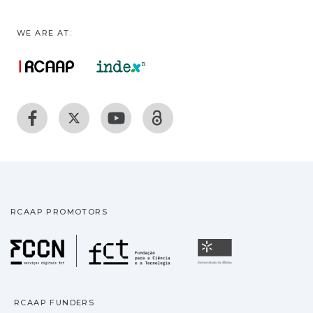
WE ARE AT:
RCAAP PROMOTORS
Fundação para a Ciência
Universidade
RCAAP FUNDERS