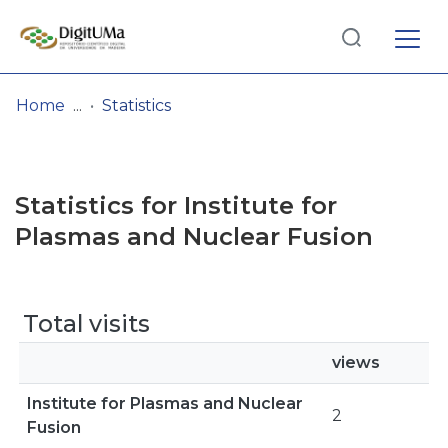
Log
(current)
In
Home
Statistics
Communities
& Collections
Statistics for Institute for
Browse repository
Plasmas and Nuclear Fusion
Entities
Total visits
views
Institute for Plasmas and Nuclear
2
Fusion