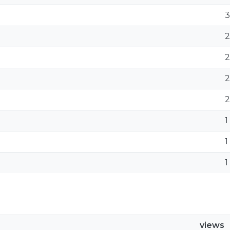
3
2
2
2
2
1
1
1
views