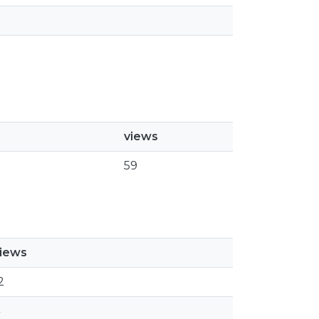
views
59
iews
2