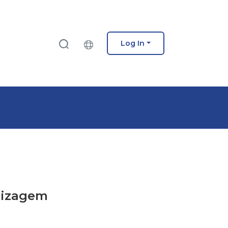
Log In
ndizagem