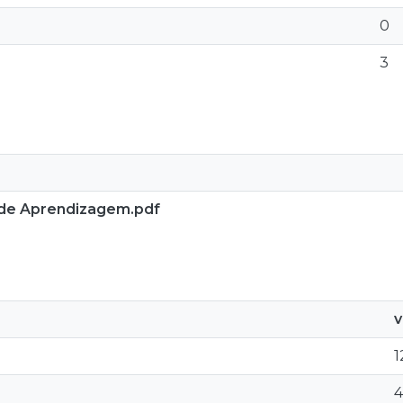
0
3
o de Aprendizagem.pdf
v
1
4