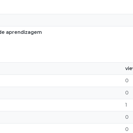
 de aprendizagem
vi
0
0
1
0
0