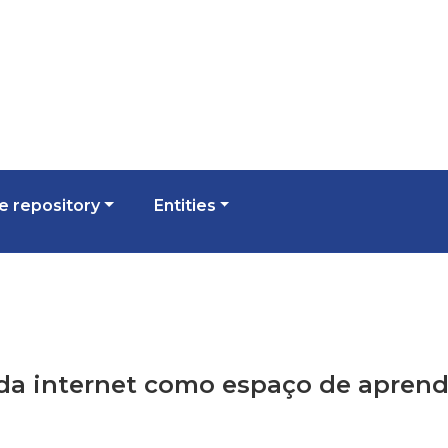
 repository
Entities
ão da internet como espaço de apre