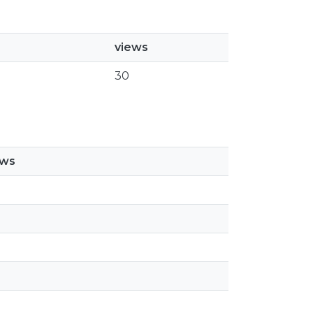
views
30
ews