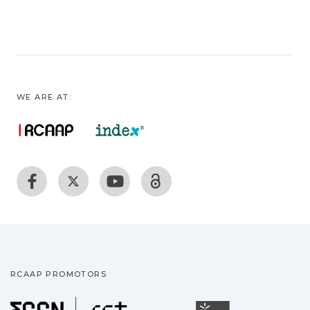
WE ARE AT:
RCAAP PROMOTORS
Fundação para a Ciência
Universidade