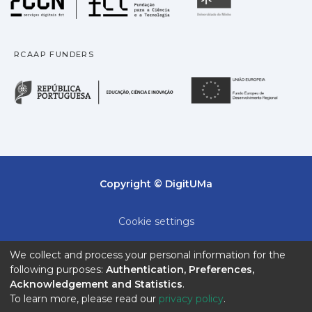
RCAAP FUNDERS
República Portuguesa · M
União
Copyright © DigitUMa
Cookie settings
Privacy policy
We collect and process your personal information for the
following purposes:
Authentication, Preferences,
End User Agreement
Acknowledgement and Statistics
.
To learn more, please read our
privacy policy
.
Send Feedback