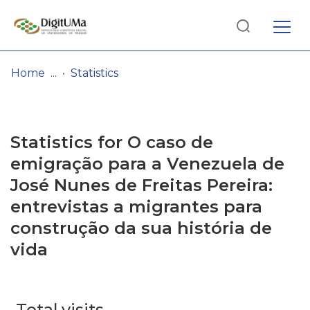
Log
(current)
In
Home
Statistics
Communities
& Collections
Statistics for O caso de
Browse repository
emigração para a Venezuela de
José Nunes de Freitas Pereira:
Entities
entrevistas a migrantes para
construção da sua história de
vida
Total visits