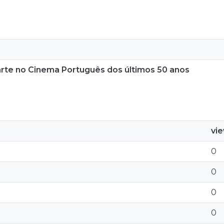
e arte no Cinema Português dos últimos 50 anos
vi
0
0
0
0