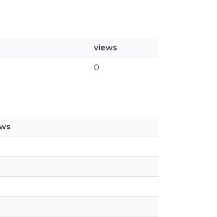
views
0
ews