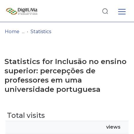
Log
(current)
In
Home
Statistics
Communities
& Collections
Statistics for Inclusão no ensino
Browse repository
superior: percepções de
professores em uma
Entities
universidade portuguesa
Total visits
views