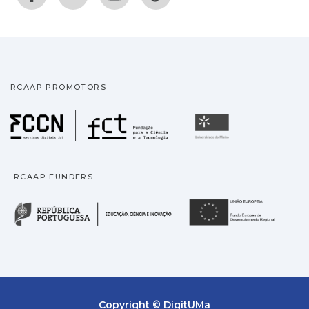
RCAAP PROMOTORS
Fundação para a Ciência
Universidade
RCAAP FUNDERS
República Portuguesa · M
União
Copyright © DigitUMa