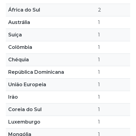
África do Sul
2
Austrália
1
Suíça
1
Colômbia
1
Chéquia
1
República Dominicana
1
União Europeia
1
Irão
1
Coreia do Sul
1
Luxemburgo
1
Mongólia
1