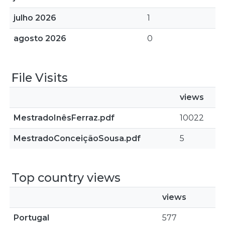
julho 2026
1
agosto 2026
0
File Visits
views
MestradoInêsFerraz.pdf
10022
MestradoConceiçãoSousa.pdf
5
Top country views
views
Portugal
577