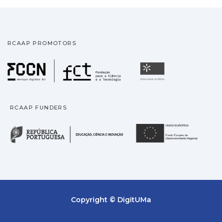
RCAAP PROMOTORS
Fundação para a Ciência
Universidade
RCAAP FUNDERS
República Portuguesa · M
União
Copyright © DigitUMa