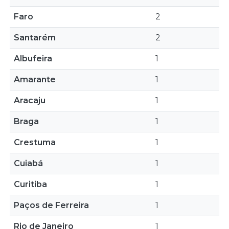
Faro
2
Santarém
2
Albufeira
1
Amarante
1
Aracaju
1
Braga
1
Crestuma
1
Cuiabá
1
Curitiba
1
Paços de Ferreira
1
Rio de Janeiro
1