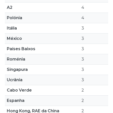
A2
4
Polónia
4
Itália
3
México
3
Países Baixos
3
Roménia
3
Singapura
3
Ucrânia
3
Cabo Verde
2
Espanha
2
Hong Kong, RAE da China
2