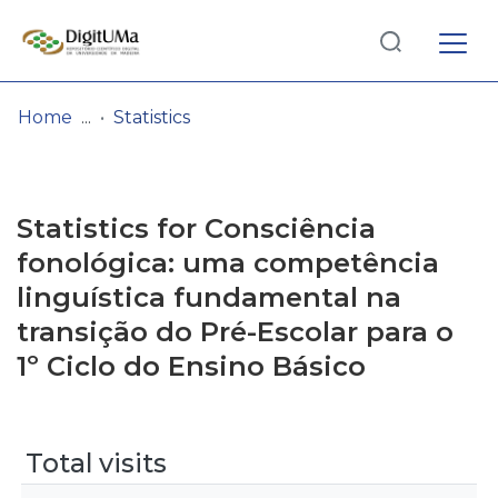
Log
(current)
In
Home
Statistics
Communities
& Collections
Statistics for Consciência
Browse repository
fonológica: uma competência
linguística fundamental na
Entities
transição do Pré-Escolar para o
1º Ciclo do Ensino Básico
Total visits