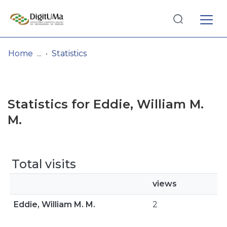
Log
(current)
In
Home
Statistics
Communities
& Collections
Statistics for Eddie, William M.
Browse repository
M.
Entities
Total visits
views
Eddie, William M. M.
2