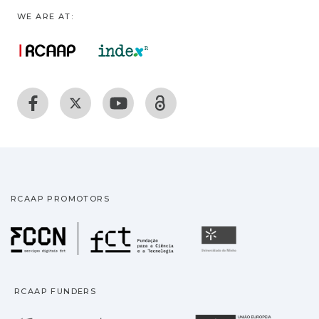
WE ARE AT:
RCAAP PROMOTORS
Fundação para a Ciência
Universidade
RCAAP FUNDERS