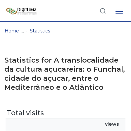
Log
(current)
In
Home
Statistics
Communities
& Collections
Statistics for A translocalidade
Browse repository
da cultura açucareira: o Funchal,
cidade do açucar, entre o
Entities
Mediterrâneo e o Atlântico
Total visits
views