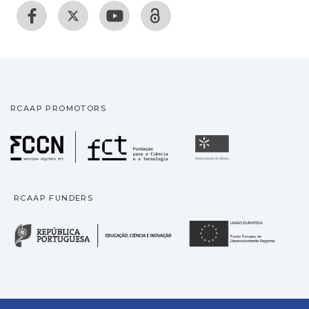
RCAAP PROMOTORS
Fundação para a Ciência
Universidade
RCAAP FUNDERS
República Portuguesa · M
União