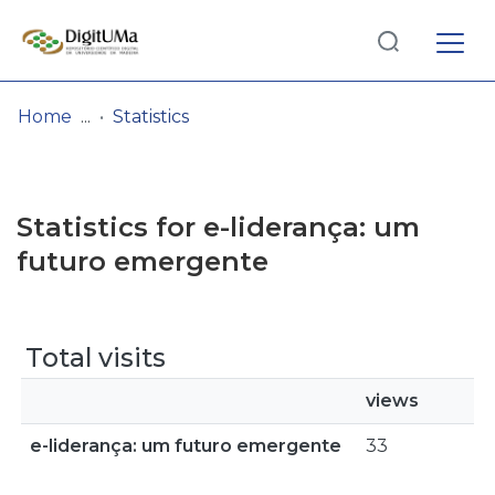
Log
(current)
In
Home
Statistics
Communities
& Collections
Statistics for e-liderança: um
Browse repository
futuro emergente
Entities
Total visits
views
e-liderança: um futuro emergente
33