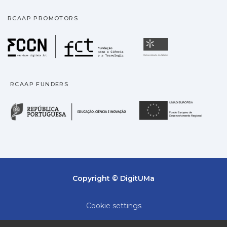
RCAAP PROMOTORS
Fundação para a Ciência
Universidade
RCAAP FUNDERS
República Portuguesa · M
União
Copyright © DigitUMa
Cookie settings
Privacy policy