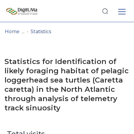
Log
(current)
In
Home
Statistics
Communities
& Collections
Statistics for Identification of
Browse repository
likely foraging habitat of pelagic
loggerhead sea turtles (Caretta
Entities
caretta) in the North Atlantic
through analysis of telemetry
track sinuosity
Total visits