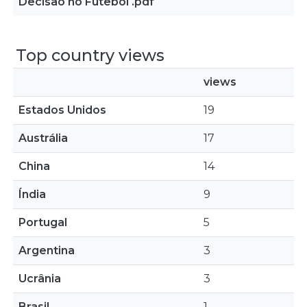
Decisão no Futebol .pdf
Top country views
views
Estados Unidos
19
Austrália
17
China
14
Índia
9
Portugal
5
Argentina
3
Ucrânia
3
Brasil
1