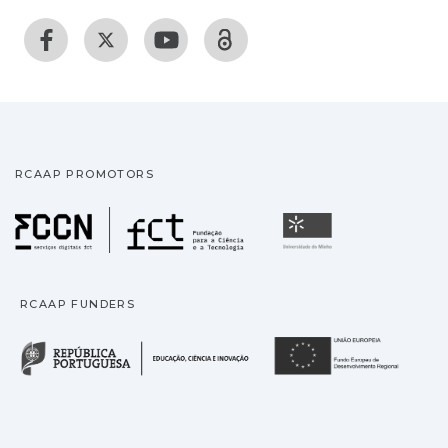
RCAAP PROMOTORS
Fundação para a Ciência
Universidade
RCAAP FUNDERS
República Portuguesa · M
União