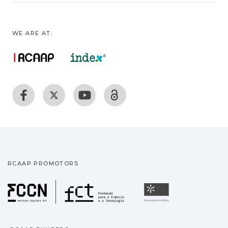
WE ARE AT:
RCAAP PROMOTORS
Fundação para a Ciência
Universidade