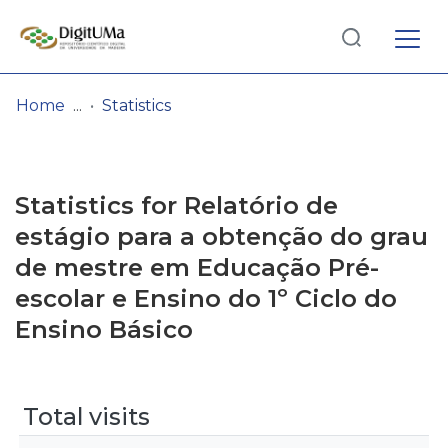
Log
(current)
In
Home
Statistics
Communities
& Collections
Statistics for Relatório de
Browse repository
estágio para a obtenção do grau
de mestre em Educação Pré-
Entities
escolar e Ensino do 1º Ciclo do
Ensino Básico
Total visits