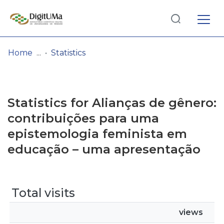
Log
(current)
In
Home
Statistics
Communities
& Collections
Statistics for Alianças de gênero:
Browse repository
contribuições para uma
epistemologia feminista em
Entities
educação – uma apresentação
Total visits
views