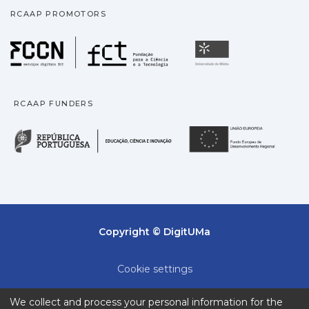
RCAAP PROMOTORS
Fundação para a Ciência
Universidade
RCAAP FUNDERS
República Portuguesa · M
União
Copyright © DigitUMa
Cookie settings
Privacy policy
We collect and process your personal information for the