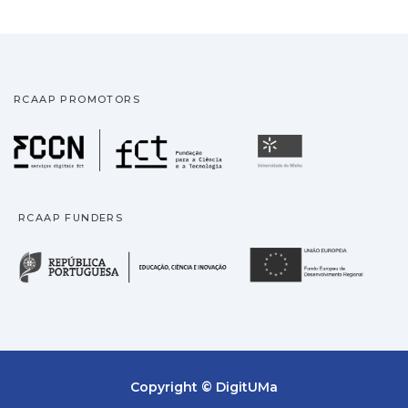
RCAAP PROMOTORS
Fundação para a Ciência
Universidade
RCAAP FUNDERS
República Portuguesa · M
União
Copyright © DigitUMa