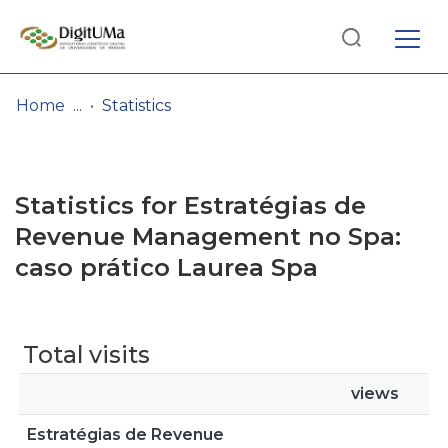
Log
(current)
In
Home
Statistics
Communities
& Collections
Statistics for Estratégias de
Browse repository
Revenue Management no Spa:
caso prático Laurea Spa
Entities
Total visits
views
Estratégias de Revenue