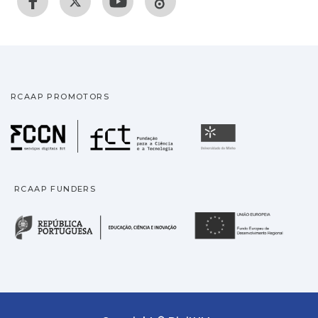
RCAAP PROMOTORS
Fundação para a Ciência
Universidade
RCAAP FUNDERS
República Portuguesa · M
União