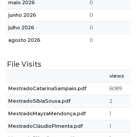
maio 2026
0
junho 2026
0
julho 2026
0
agosto 2026
0
File Visits
views
MestradoCatarinaSampaio.pdf
6089
MestradoSíbiaSousa.pdf
2
MestradoMayzaMendonça.pdf
1
MestradoCláudioPimenta.pdf
1