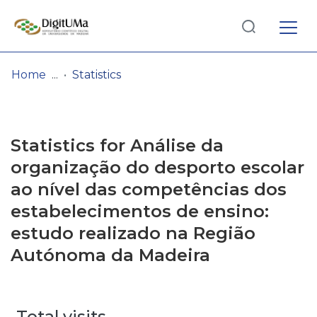
Log
(current)
In
Home
Statistics
Communities
& Collections
Statistics for Análise da
Browse repository
organização do desporto escolar
ao nível das competências dos
Entities
estabelecimentos de ensino:
estudo realizado na Região
Autónoma da Madeira
Total visits