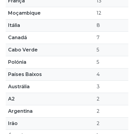
França
13
Moçambique
12
Itália
8
Canadá
7
Cabo Verde
5
Polónia
5
Países Baixos
4
Austrália
3
A2
2
Argentina
2
Irão
2