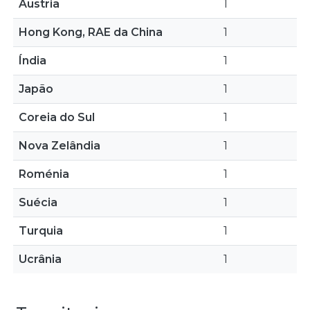
Áustria
1
Hong Kong, RAE da China
1
Índia
1
Japão
1
Coreia do Sul
1
Nova Zelândia
1
Roménia
1
Suécia
1
Turquia
1
Ucrânia
1