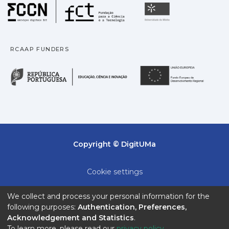
Fundação para a Ciência
Universidade
RCAAP FUNDERS
República Portuguesa · M
União
Copyright © DigitUMa
Cookie settings
Privacy policy
We collect and process your personal information for the
following purposes:
Authentication, Preferences,
End User Agreement
Acknowledgement and Statistics
.
To learn more, please read our
privacy policy
.
Send Feedback