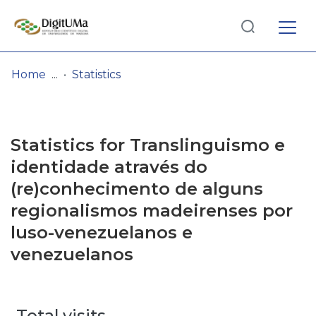
Log
(current)
In
Home
Statistics
Communities
& Collections
Statistics for Translinguismo e
Browse repository
identidade através do
(re)conhecimento de alguns
Entities
regionalismos madeirenses por
luso-venezuelanos e
venezuelanos
Total visits