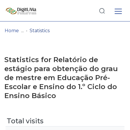
Log
(current)
In
Home
Statistics
Communities
& Collections
Statistics for Relatório de
Browse repository
estágio para obtenção do grau
de mestre em Educação Pré-
Entities
Escolar e Ensino do 1.º Ciclo do
Ensino Básico
Total visits