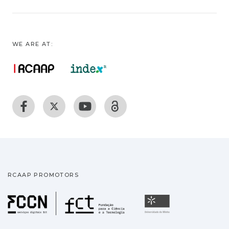
WE ARE AT:
RCAAP PROMOTORS
Fundação para a Ciência
Universidade