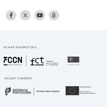
RCAAP PROMOTORS
Fundação para a Ciência
Universidade
RCAAP FUNDERS
República Portuguesa · M
União