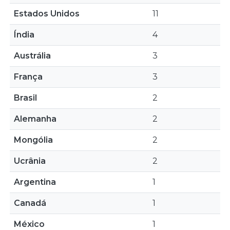
Estados Unidos
11
Índia
4
Austrália
3
França
3
Brasil
2
Alemanha
2
Mongólia
2
Ucrânia
2
Argentina
1
Canadá
1
México
1