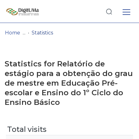
Log
(current)
In
Home
Statistics
Communities
& Collections
Statistics for Relatório de
Browse repository
estágio para a obtenção do grau
de mestre em Educação Pré-
Entities
escolar e Ensino do 1º Ciclo do
Ensino Básico
Total visits