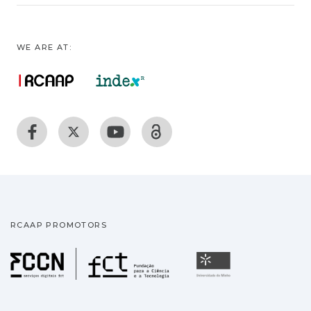
WE ARE AT:
RCAAP PROMOTORS
Fundação para a Ciência
Universidade