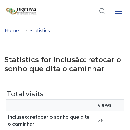
Log
(current)
In
Home
Statistics
Communities
& Collections
Statistics for Inclusão: retocar o
Browse repository
sonho que dita o caminhar
Entities
Total visits
views
Inclusão: retocar o sonho que dita
26
o caminhar