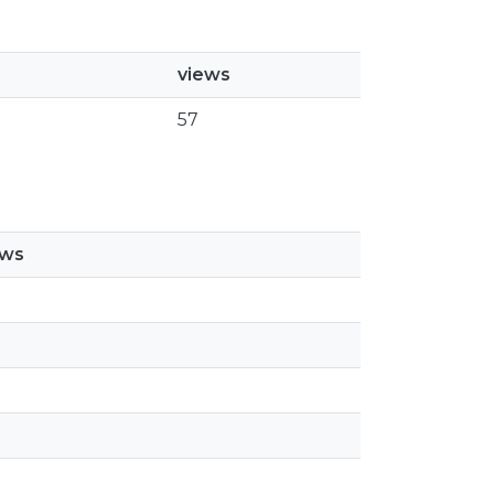
views
57
ews