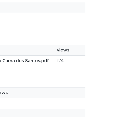
views
a Gama dos Santos.pdf
174
iews
3