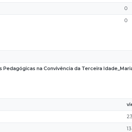
0
0
edagógicas na Convivência da Terceira Idade_Mari
v
2
13