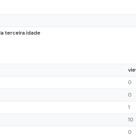
a terceira idade
vi
0
0
1
10
0