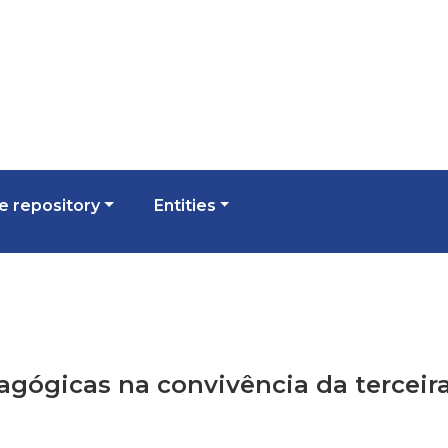
 repository
Entities
dagógicas na convivência da terceir