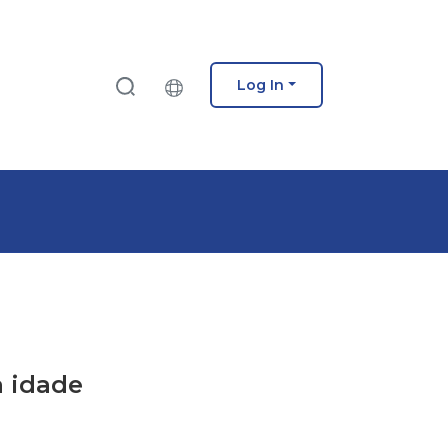
Log In
a idade