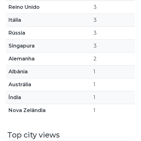
Reino Unido
3
Itália
3
Rússia
3
Singapura
3
Alemanha
2
Albânia
1
Austrália
1
Índia
1
Nova Zelândia
1
Top city views