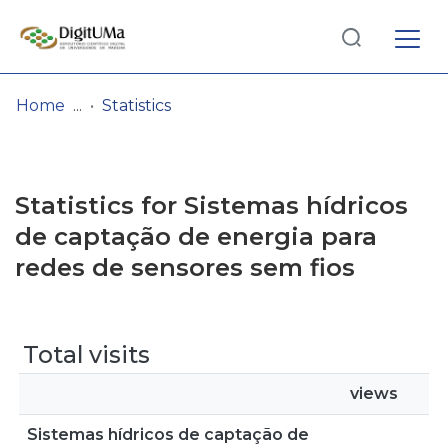
Log
(current)
In
Home
Statistics
Communities
& Collections
Statistics for Sistemas hídricos
Browse repository
de captação de energia para
redes de sensores sem fios
Entities
Total visits
views
Sistemas hídricos de captação de