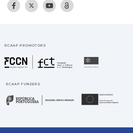
RCAAP PROMOTORS
Fundação para a Ciência
Universidade
RCAAP FUNDERS
República Portuguesa · M
União