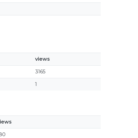
views
3165
1
iews
80