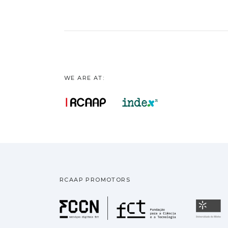
WE ARE AT:
RCAAP PROMOTORS
Fundação pa
U