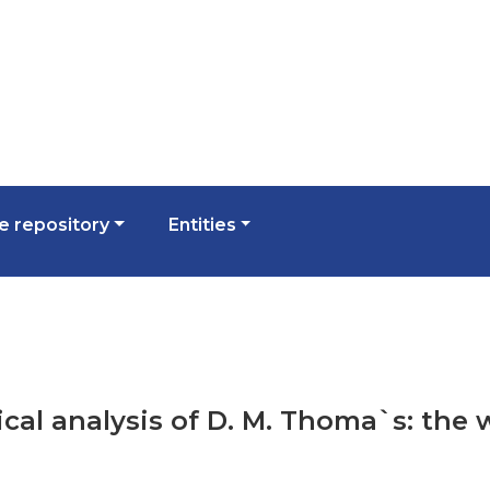
 repository
Entities
ical analysis of D. M. Thoma`s: the w