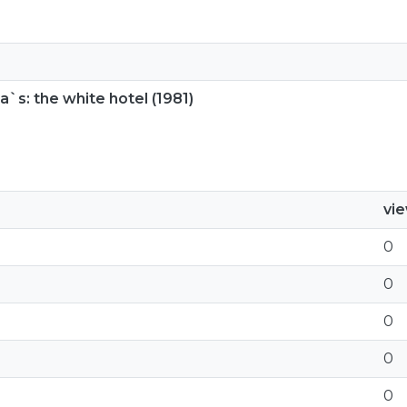
a`s: the white hotel (1981)
vi
0
0
0
0
0