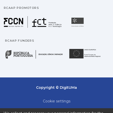
RCAAP PROMOTORS
Fundação para a Ciência
Universidade
RCAAP FUNDERS
República Portuguesa · M
União
Copyright © DigitUMa
Cookie settings
Privacy policy