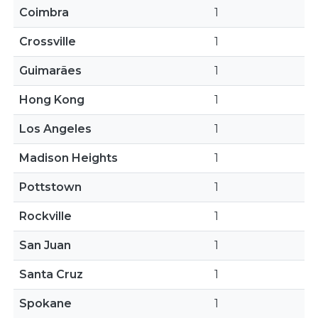
Coimbra
1
Crossville
1
Guimarães
1
Hong Kong
1
Los Angeles
1
Madison Heights
1
Pottstown
1
Rockville
1
San Juan
1
Santa Cruz
1
Spokane
1