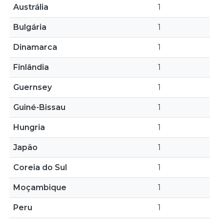
Austrália
1
Bulgária
1
Dinamarca
1
Finlândia
1
Guernsey
1
Guiné-Bissau
1
Hungria
1
Japão
1
Coreia do Sul
1
Moçambique
1
Peru
1