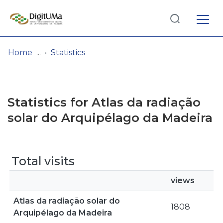
Log
(current)
In
Home
Statistics
Communities
& Collections
Statistics for Atlas da radiação
Browse repository
solar do Arquipélago da Madeira
Entities
Total visits
views
Atlas da radiação solar do
1808
Arquipélago da Madeira