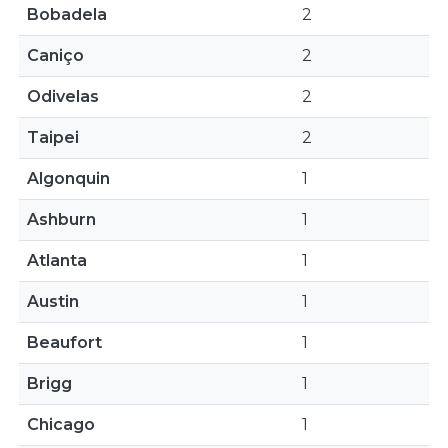
Bobadela
2
Caniço
2
Odivelas
2
Taipei
2
Algonquin
1
Ashburn
1
Atlanta
1
Austin
1
Beaufort
1
Brigg
1
Chicago
1