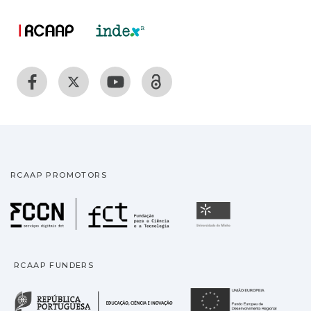
RCAAP PROMOTORS
Fundação para a Ciência
Universidade
RCAAP FUNDERS
República Portuguesa · M
União