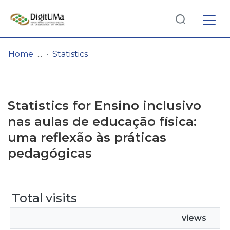
Log
(current)
In
Home
Statistics
Communities
& Collections
Statistics for Ensino inclusivo
Browse repository
nas aulas de educação física:
uma reflexão às práticas
Entities
pedagógicas
Total visits
views