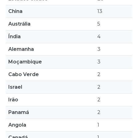
China
13
Austrália
5
Índia
4
Alemanha
3
Moçambique
3
Cabo Verde
2
Israel
2
Irão
2
Panamá
2
Angola
1
Canadá
1