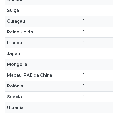
Suíça
1
Curaçau
1
Reino Unido
1
Irlanda
1
Japão
1
Mongólia
1
Macau, RAE da China
1
Polónia
1
Suécia
1
Ucrânia
1