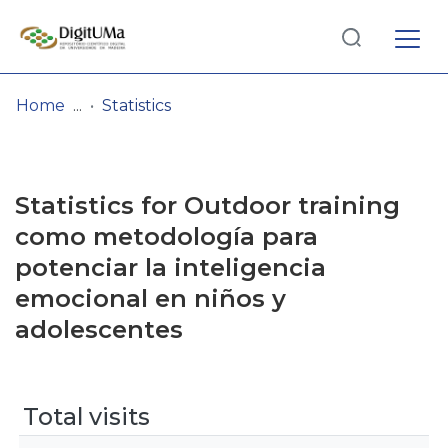
Log
(current)
In
Home
Statistics
Communities
& Collections
Statistics for Outdoor training
Browse repository
como metodología para
potenciar la inteligencia
Entities
emocional en niños y
adolescentes
Total visits