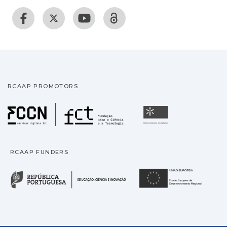
RCAAP PROMOTORS
Fundação para a Ciência
Universidade
RCAAP FUNDERS
República Portuguesa · M
União