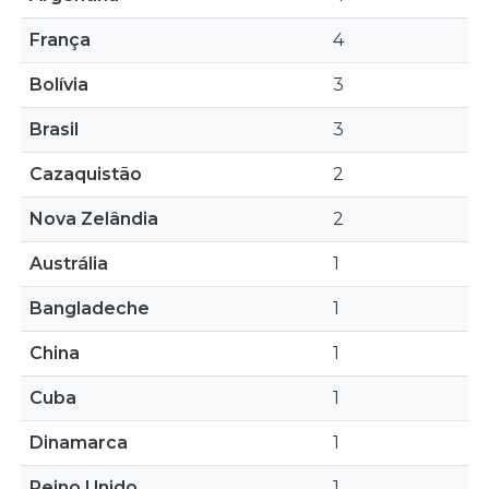
França
4
Bolívia
3
Brasil
3
Cazaquistão
2
Nova Zelândia
2
Austrália
1
Bangladeche
1
China
1
Cuba
1
Dinamarca
1
Reino Unido
1