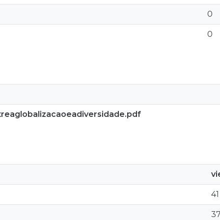
0
0
eaglobalizacaoeadiversidade.pdf
v
41
3