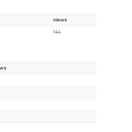
views
144
ews