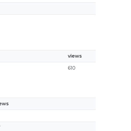
views
610
iews
7