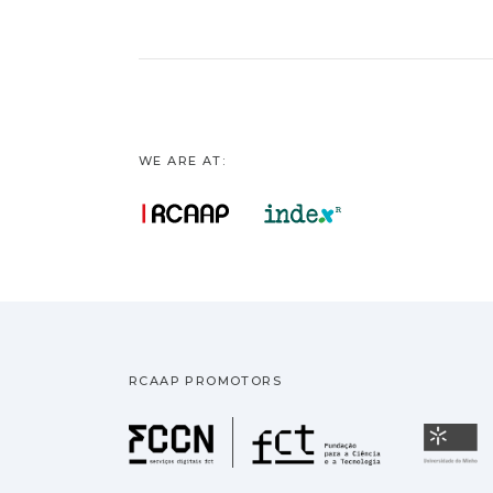
WE ARE AT:
RCAAP PROMOTORS
Fundação pa
U