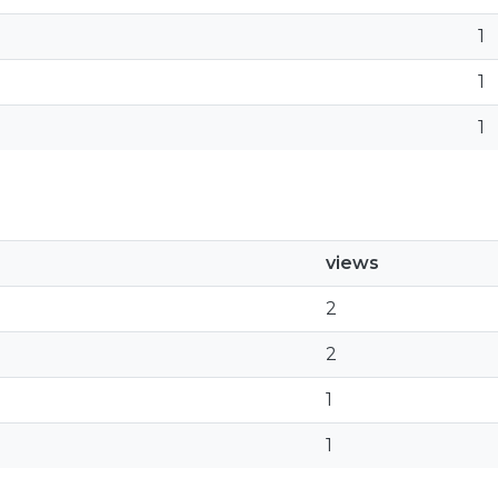
1
1
1
views
2
2
1
1