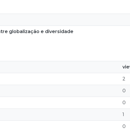
tre globalização e diversidade
vi
2
0
0
1
0