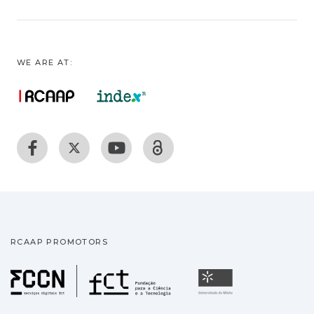
WE ARE AT:
RCAAP PROMOTORS
Fundação para a Ciência
Universidade