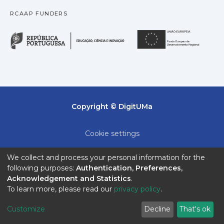
RCAAP FUNDERS
República Portuguesa · M
União
Copyright © DigitUMa
Cookie settings
Privacy policy
We collect and process your personal information for the
following purposes:
Authentication, Preferences,
End User Agreement
Acknowledgement and Statistics
.
To learn more, please read our
privacy policy
.
Send Feedback
Customize
Decline
That's ok