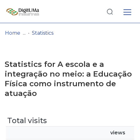
Log
(current)
In
Home
Statistics
Communities
& Collections
Statistics for A escola e a
Browse repository
integração no meio: a Educação
Física como instrumento de
Entities
atuação
Total visits
views