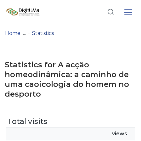
Log
(current)
In
Home
Statistics
Communities
& Collections
Statistics for A acção
Browse repository
homeodinâmica: a caminho de
uma caoicologia do homem no
Entities
desporto
Total visits
views