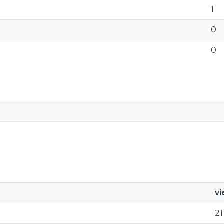
1
0
0
v
21