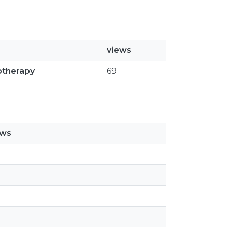
views
otherapy
69
ews