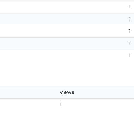
1
1
1
1
1
views
1