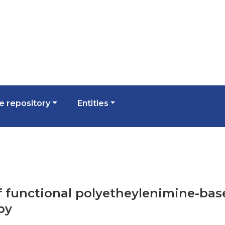
 repository
Entities
of functional polyetheylenimine-ba
py