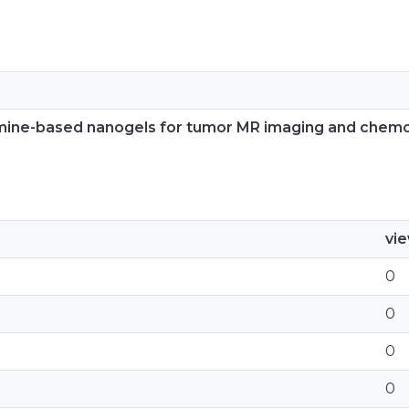
nimine-based nanogels for tumor MR imaging and chem
vi
0
0
0
0