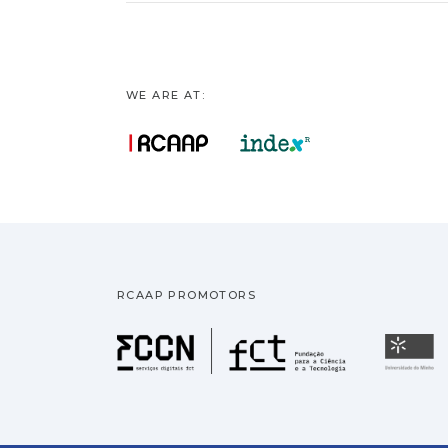
WE ARE AT:
RCAAP PROMOTORS
Fundação pa
U