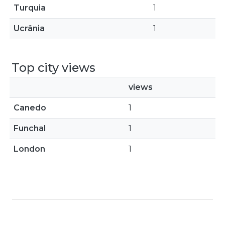
Turquia
1
Ucrânia
1
Top city views
views
Canedo
1
Funchal
1
London
1