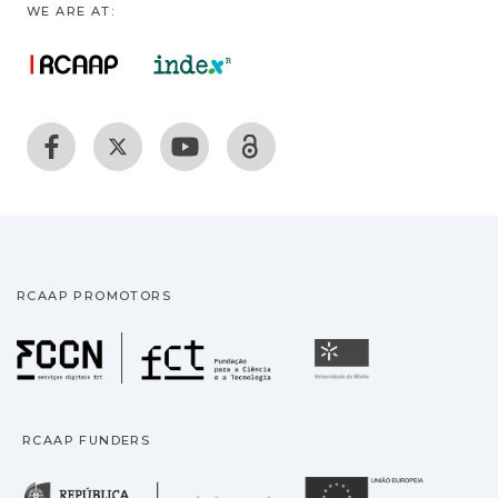
WE ARE AT:
RCAAP PROMOTORS
Fundação para a Ciência
Universidade
RCAAP FUNDERS
República Portuguesa · M
União