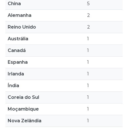
China
5
Alemanha
2
Reino Unido
2
Austrália
1
Canadá
1
Espanha
1
Irlanda
1
Índia
1
Coreia do Sul
1
Moçambique
1
Nova Zelândia
1