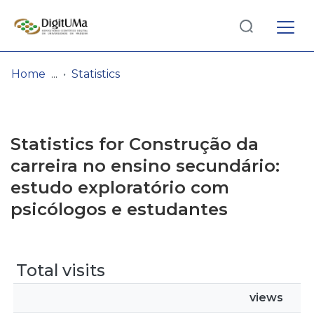
Log
(current)
In
Home
Statistics
Communities
& Collections
Statistics for Construção da
Browse repository
carreira no ensino secundário:
estudo exploratório com
Entities
psicólogos e estudantes
Total visits
views