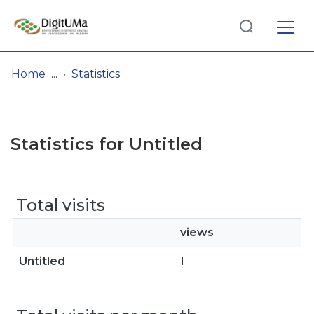
Log
(current)
In
Home
Statistics
Communities
& Collections
Statistics for Untitled
Browse repository
Entities
Total visits
views
Untitled
1