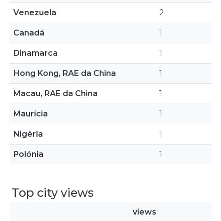
Venezuela
2
Canadá
1
Dinamarca
1
Hong Kong, RAE da China
1
Macau, RAE da China
1
Maurícia
1
Nigéria
1
Polónia
1
Top city views
views