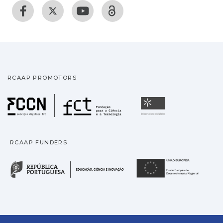
RCAAP PROMOTORS
Fundação para a Ciência
Universidade
RCAAP FUNDERS
República Portuguesa · M
União