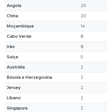
Angola
20
China
20
Moçambique
14
Cabo Verde
8
Irão
8
Suíça
5
Austrália
2
Bósnia e Herzegovina
2
Jersey
2
Líbano
2
Singapura
2