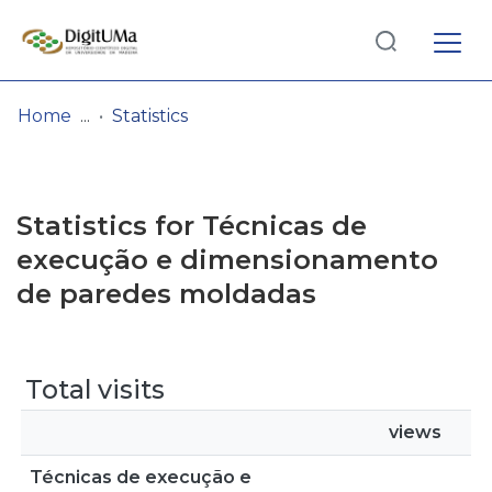
Log
(current)
In
Home
Statistics
Communities
& Collections
Statistics for Técnicas de
Browse repository
execução e dimensionamento
de paredes moldadas
Entities
Total visits
views
Técnicas de execução e