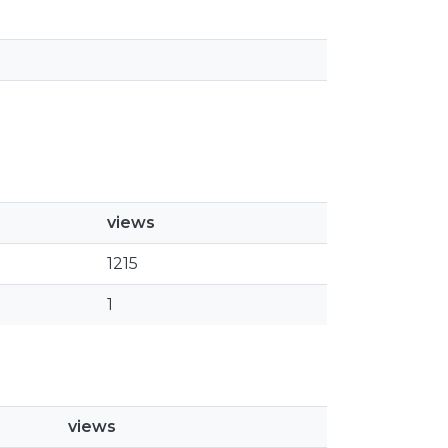
views
1215
1
views