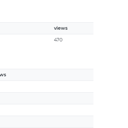
views
470
ews