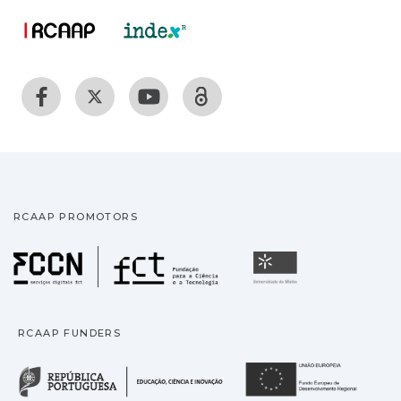
RCAAP PROMOTORS
Fundação para a Ciência
Universidade
RCAAP FUNDERS
República Portuguesa · M
União