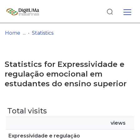
Log
(current)
In
Home
Statistics
Communities
& Collections
Statistics for Expressividade e
Browse repository
regulação emocional em
estudantes do ensino superior
Entities
Total visits
views
Expressividade e regulação