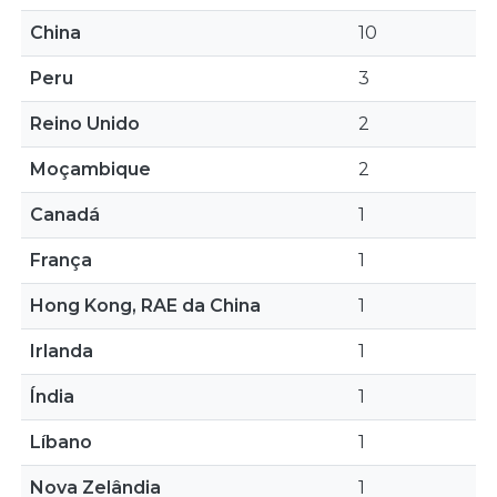
China
10
Peru
3
Reino Unido
2
Moçambique
2
Canadá
1
França
1
Hong Kong, RAE da China
1
Irlanda
1
Índia
1
Líbano
1
Nova Zelândia
1