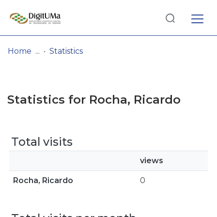
Log
(current)
In
Home
Statistics
Communities
& Collections
Statistics for Rocha, Ricardo
Browse repository
Entities
Total visits
views
Rocha, Ricardo
0