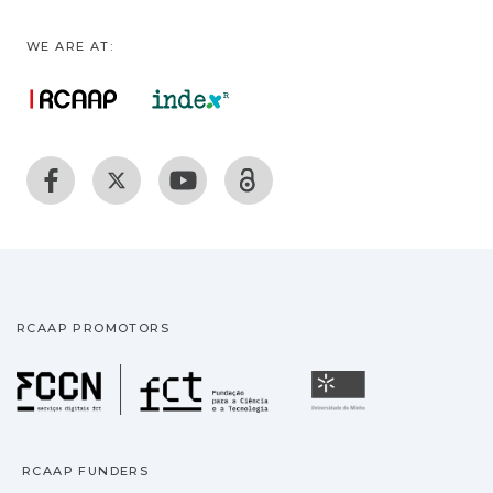
WE ARE AT:
RCAAP PROMOTORS
Fundação para a Ciência
Universidade
RCAAP FUNDERS