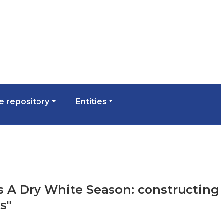
 repository
Entities
's A Dry White Season: constructing
s"