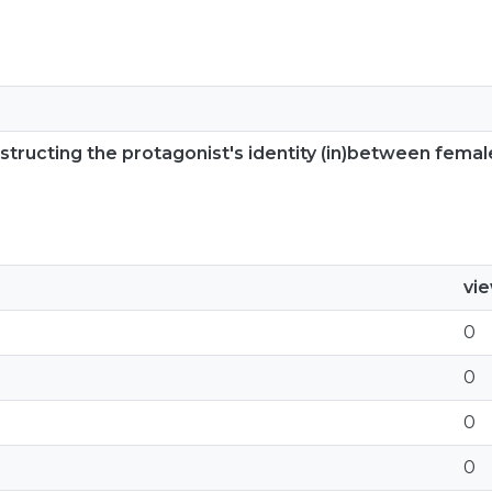
tructing the protagonist's identity (in)between femal
vi
0
0
0
0