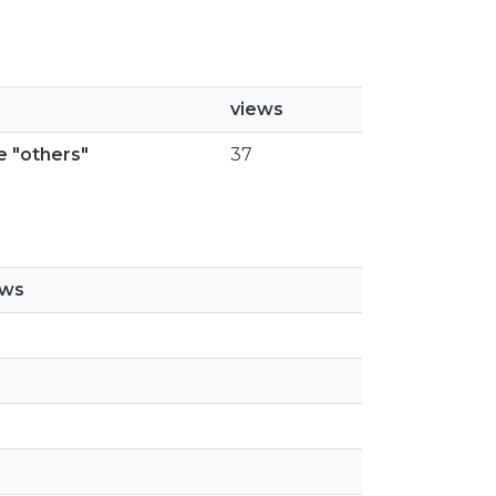
views
e "others"
37
ews