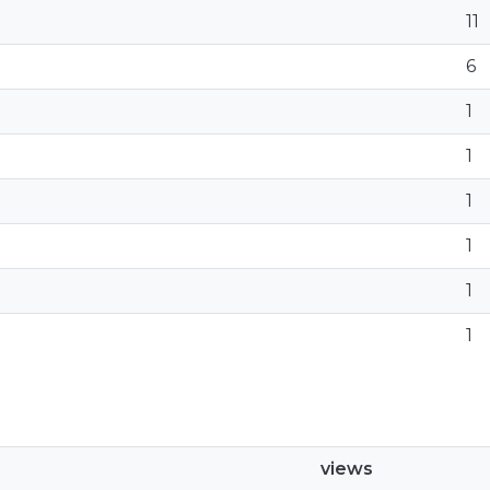
11
6
1
1
1
1
1
1
views