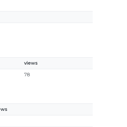
views
78
ews