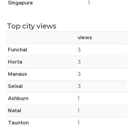
Singapura
1
Top city views
views
Funchal
3
Horta
3
Manaus
3
Seixal
3
Ashburn
1
Natal
1
Taunton
1