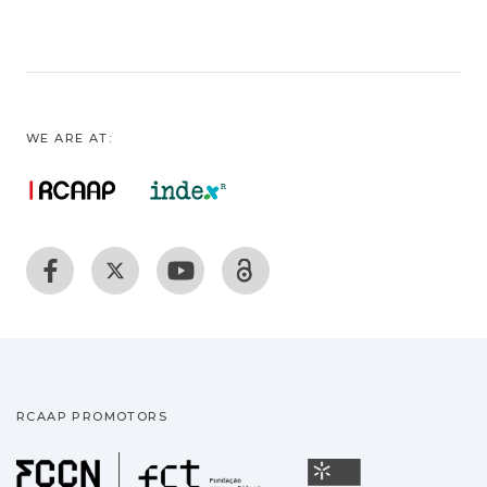
WE ARE AT:
RCAAP PROMOTORS
Fundação para a Ciência
Universidade