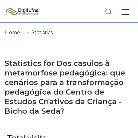
Log
(current)
In
Home
Statistics
Communities
& Collections
Statistics for Dos casulos à
Browse repository
metamorfose pedagógica: que
cenários para a transformação
Entities
pedagógica do Centro de
Estudos Criativos da Criança -
Bicho da Seda?
Total visits