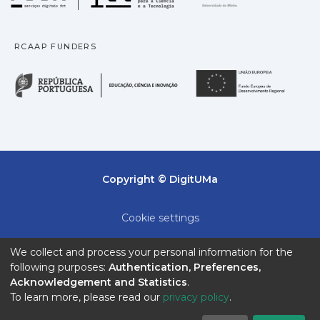
RCAAP FUNDERS
República Portuguesa · M
União
Copyright © DigitUMa
Cookie settings
Privacy policy
We collect and process your personal information for the
following purposes:
Authentication, Preferences,
End User Agreement
Acknowledgement and Statistics
.
To learn more, please read our
privacy policy
.
Send Feedback