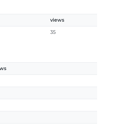
views
35
ews