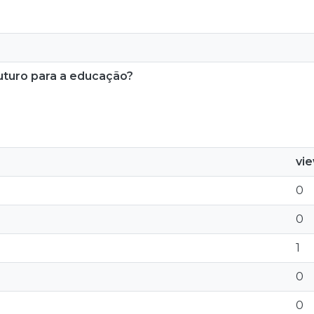
turo para a educação?
vi
0
0
1
0
0