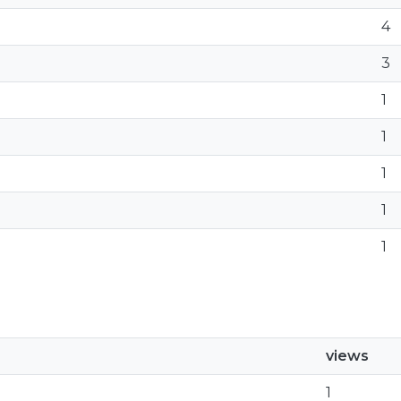
4
3
1
1
1
1
1
views
1