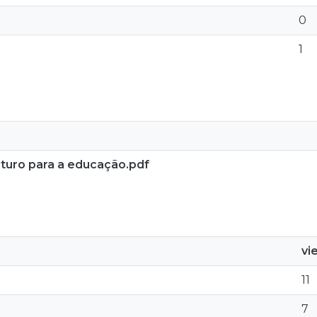
0
1
turo para a educação.pdf
vi
11
7