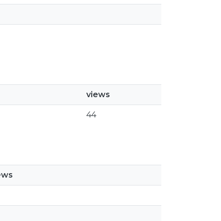
views
44
ews